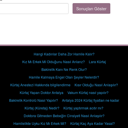
Sonuçları Göster
Hangi Kadınlar Daha Zor Hamile Kalır?
Kız Mı Erkek Mi Olduğunu Nasıl Anlarız?
Lara Kürtaj
Bakirelik Kanı Ne Renk Olur?
Hamile Kalmaya Engel Olan Şeyler Nelerdir?
Kürtaj Anestezi Hakkında bilgilendirme
Kısır Olduğu Nasıl Anlaşılır?
Kürtaj Yapan Doktor Antalya
Vakum Kürtaj nasıl yapılır?
Bakirelik Kontrolü Nasıl Yapılır?
Antalya 2024 Kürtaj fiyatları ne kadar
Kürtaj (Küretaj) Nedir?
Kürtaj yaptırmak acıtır mı?
Doktora Gitmeden Bebeğin Cinsiyeti Nasıl Anlaşılır?
Hamilelikte Uyku Kız Mı Erkek Mi?
Kürtaj Kaç Aya Kadar Yasal?