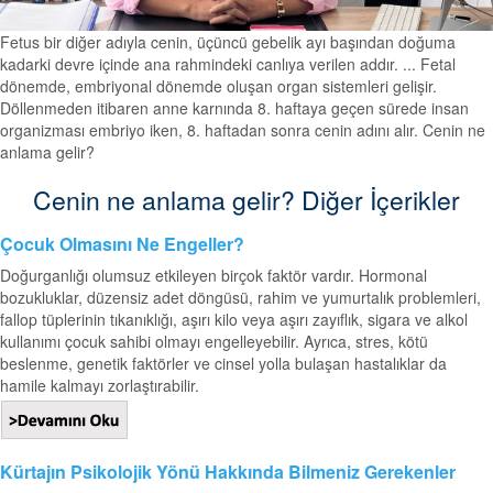
Fetus bir diğer adıyla cenin, üçüncü gebelik ayı başından doğuma
kadarki devre içinde ana rahmindeki canlıya verilen addır. ... Fetal
dönemde, embriyonal dönemde oluşan organ sistemleri gelişir.
Döllenmeden itibaren anne karnında 8. haftaya geçen sürede insan
organizması embriyo iken, 8. haftadan sonra cenin adını alır. Cenin ne
anlama gelir?
Cenin ne anlama gelir? Diğer İçerikler
Çocuk Olmasını Ne Engeller?
Doğurganlığı olumsuz etkileyen birçok faktör vardır. Hormonal
bozukluklar, düzensiz adet döngüsü, rahim ve yumurtalık problemleri,
fallop tüplerinin tıkanıklığı, aşırı kilo veya aşırı zayıflık, sigara ve alkol
kullanımı çocuk sahibi olmayı engelleyebilir. Ayrıca, stres, kötü
beslenme, genetik faktörler ve cinsel yolla bulaşan hastalıklar da
hamile kalmayı zorlaştırabilir.
Kürtajın Psikolojik Yönü Hakkında Bilmeniz Gerekenler