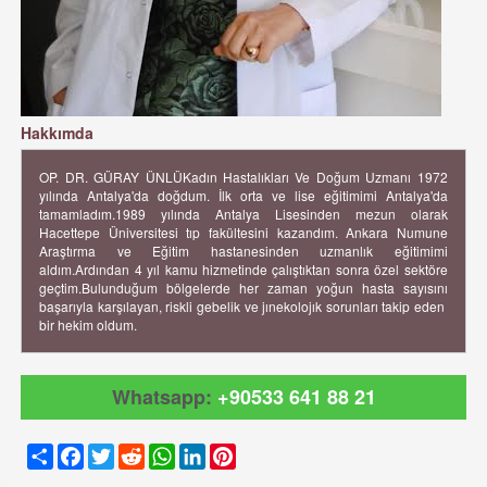
Hakkımda
OP. DR. GÜRAY ÜNLÜKadın Hastalıkları Ve Doğum Uzmanı 1972
yılında Antalya'da doğdum. İlk orta ve lise eğitimimi Antalya'da
tamamladım.1989 yılında Antalya Lisesinden mezun olarak
Hacettepe Üniversitesi tıp fakültesini kazandım. Ankara Numune
Araştırma ve Eğitim hastanesinden uzmanlık eğitimimi
aldım.Ardından 4 yıl kamu hizmetinde çalıştıktan sonra özel sektöre
geçtim.Bulunduğum bölgelerde her zaman yoğun hasta sayısını
başarıyla karşılayan, riskli gebelik ve jınekolojık sorunları takip eden
bir hekim oldum.
Whatsapp:
+90533 641 88 21
Share
Facebook
Twitter
Reddit
WhatsApp
LinkedIn
Pinterest