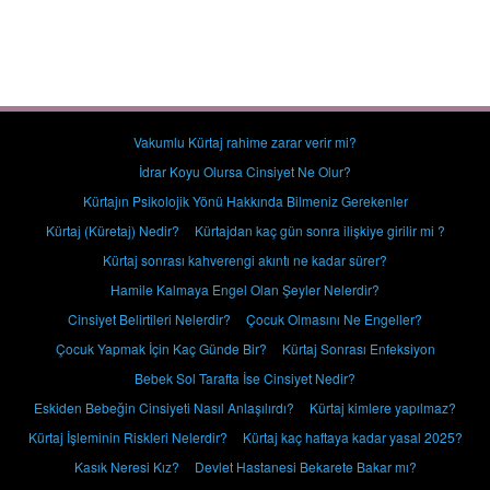
Vakumlu Kürtaj rahime zarar verir mi?
İdrar Koyu Olursa Cinsiyet Ne Olur?
Kürtajın Psikolojik Yönü Hakkında Bilmeniz Gerekenler
Kürtaj (Küretaj) Nedir?
Kürtajdan kaç gün sonra ilişkiye girilir mi ?
Kürtaj sonrası kahverengi akıntı ne kadar sürer?
Hamile Kalmaya Engel Olan Şeyler Nelerdir?
Cinsiyet Belirtileri Nelerdir?
Çocuk Olmasını Ne Engeller?
Çocuk Yapmak İçin Kaç Günde Bir?
Kürtaj Sonrası Enfeksiyon
Bebek Sol Tarafta İse Cinsiyet Nedir?
Eskiden Bebeğin Cinsiyeti Nasıl Anlaşılırdı?
Kürtaj kimlere yapılmaz?
Kürtaj İşleminin Riskleri Nelerdir?
Kürtaj kaç haftaya kadar yasal 2025?
Kasık Neresi Kız?
Devlet Hastanesi Bekarete Bakar mı?