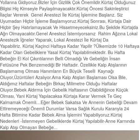
Yollarına Gidiyoruz.Bizler İçin Gizlilik Çok Önemlidir.Kürtaj Olduğunuz
Bilgisi Hiç Kimseyle Paylaşılmayacaktır.Kürtaj Öncesi Sakinleştirici
İlaçlar Vererek Genel Anestezi İle Kürtaj İşlemine Başlarız. Siz
Uyumadan Hiçbir İşleme Başlamıyoruz.Kürtaj Sonrası, Kürtaja Dair
Hiçbir Şey Hatırlamayacak Ve Hissetmeyeceksiniz.Bu Şekilde Kürtajda
Ağrı Olmayacaktır.Genel Anestezi İstemiyorsanız Rahim Ağzına Lokal
Anestezik İğneler Yaparak, Lokal Anestezi İle Kürtaj Da
Yapabiliriz. Kürtaj Kaçinci Haftaya Kadar Yapilir ?Ülkemizde 10 Haftaya
Kadar Olan Gebeliklere Yasal Kürtaj Yapılabilmektedir. Bu Hafta
Bebeğin El Kol Çıkıntılarının Belli Olmadığı Ve Gebeliğin İnsan
Fetüsüne Pek Benzemediği Bir Haftadır. Özellikle Kalp Atışlarının
Başlamamış Olması Hanımların En Büyük Teselli Kaynağı
Oluyor,Üzüntüleri Azalıyor.Ama Kalp Atışları Başlaması Olsa Bile,
Aldığımız Haftalar Bebeğin Birkaç Milimetre Olduğu Haftalar
Oluyor.Bebek Aldırma İçin Gebelik Haftasının Olabildiğince Küçük
Olması, Yani Kürtaj Yapılacaksa Kürtaja Karar Vermek Te Geç
Kalmamak Önemli…Eğer Bebek Sakatsa Ve Annenin Gebeliği Devam
Ettiremeyeceği Önemli Durumlar Varsa Sağlık Kurulu Kararıyla 24
Hafta Bitimine Kadar Bebek Alma İşlemini Yapabiliyoruz.Kürtaj
Nedenleri -İstenmeyen Gebeliklerde Kürtaj Yapılabilir-Anne Karnında
Kalp Atışı Olmayan Bebeğe...