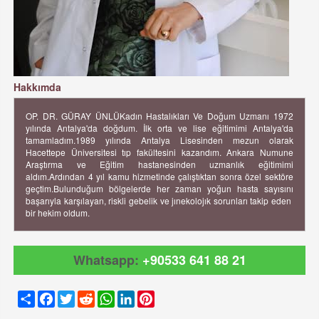
Hakkımda
OP. DR. GÜRAY ÜNLÜKadın Hastalıkları Ve Doğum Uzmanı 1972
yılında Antalya'da doğdum. İlk orta ve lise eğitimimi Antalya'da
tamamladım.1989 yılında Antalya Lisesinden mezun olarak
Hacettepe Üniversitesi tıp fakültesini kazandım. Ankara Numune
Araştırma ve Eğitim hastanesinden uzmanlık eğitimimi
aldım.Ardından 4 yıl kamu hizmetinde çalıştıktan sonra özel sektöre
geçtim.Bulunduğum bölgelerde her zaman yoğun hasta sayısını
başarıyla karşılayan, riskli gebelik ve jınekolojık sorunları takip eden
bir hekim oldum.
Whatsapp:
+90533 641 88 21
Share
Facebook
Twitter
Reddit
WhatsApp
LinkedIn
Pinterest