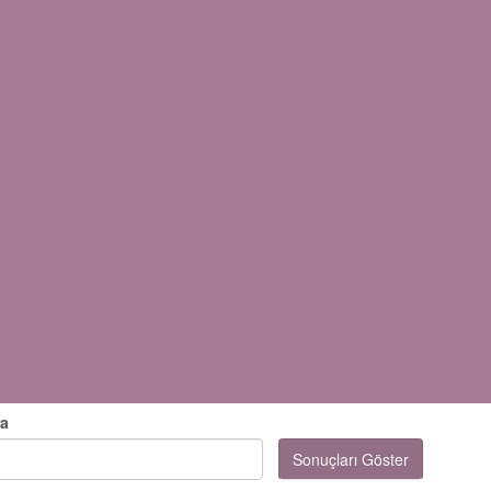
ra
Sonuçları Göster