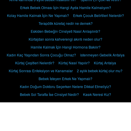
Erkek Bebek Olması İçin Hangi Ayda Hamile Kalmalıyım?
Kolay Hamile Kalmak İçin Ne Yapmalı?
Erkek Çocuk Belirtileri Nelerdir?
Terapötik küretaj nedir ne demek?
Eskiden Bebeğin Cinsiyeti Nasıl Anlaşılırdı?
Kürtajdan sonra kahverengi akıntı neden olur?
Hamile Kalmak İçin Hangi Hormona Bakılır?
Kadın Kaç Yaşından Sonra Çocuğu Olmaz?
istenmeyen Gebelik Antalya
Kürtaj Çeşitleri Nelerdir?
Kürtaj Nasıl Yapılır?
Kürtaj Antalya
Kürtaj Sonrası Enfeksiyon ve Kanamalar
2 aylık bebek kürtaj olur mu?
Bebek İsteyen Erkek Ne Yapmalı?
Kadın Doğum Doktoru Seçerken Nelere Dikkat Etmeliyiz?
Bebek Sol Tarafta İse Cinsiyet Nedir?
Kasık Neresi Kız?