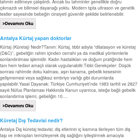
tahmin edilmeye çalışılırdı. Ancak bu tahminler genellikle doğru
çıkmazdı ve bilimsel dayanağı yoktu. Modern tıpta ultrason ve genetik
testler sayesinde bebeğin cinsiyeti güvenilir şekilde belirlenebilir.
Antalya Kürtaj yapan doktorlar
Kürtaj (Küretaj) Nedir?Tanım: Kürtaj, tıbbi adıyla “dilatasyon ve küretaj
(D&C)”, gebeliğin rahim içinden cerrahi ya da medikal yöntemlerle
sonlandırılması işlemidir. Kadın hastalıkları ve doğum pratiğinde hem
tanı hem tedavi amaçlı olarak uygulanabilir.Tıbbi Gerekçeler: Düşük
sonrası rahimde doku kalması, aşırı kanama, gebelik kesesinin
gelişmemesi veya sağlıksız embriyo varlığı gibi durumlarda
yapılabilir.Yasal Dayanak: Türkiye Cumhuriyeti’nde 1983 tarihli ve 2827
sayılı Nüfus Planlaması Hakkında Kanun uyarınca, isteğe bağlı gebelik
sonlandırma işlemi, gebeliğin 10....
Küretaj Dış Tedavisi nedir?
Antalya Dış küretaj tedavisi; diş etlerinin iç kısmına ilerleyen tüm diş
taşı ve mikropları temizleyerek diş sağlığını iyileştirmek amacıyla