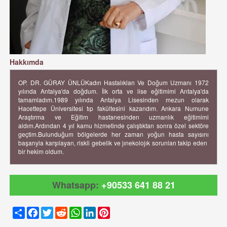
Hakkımda
OP. DR. GÜRAY ÜNLÜKadın Hastalıkları Ve Doğum Uzmanı 1972
yılında Antalya'da doğdum. İlk orta ve lise eğitimimi Antalya'da
tamamladım.1989 yılında Antalya Lisesinden mezun olarak
Hacettepe Üniversitesi tıp fakültesini kazandım. Ankara Numune
Araştırma ve Eğitim hastanesinden uzmanlık eğitimimi
aldım.Ardından 4 yıl kamu hizmetinde çalıştıktan sonra özel sektöre
geçtim.Bulunduğum bölgelerde her zaman yoğun hasta sayısını
başarıyla karşılayan, riskli gebelik ve jınekolojık sorunları takip eden
bir hekim oldum.
Whatsapp:
+90533 641 88 21
Share
Facebook
Twitter
Reddit
WhatsApp
LinkedIn
Pinterest