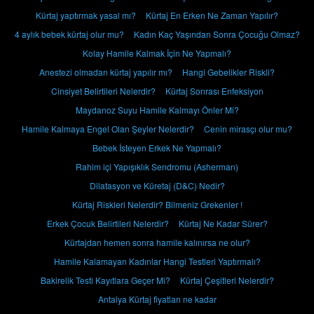
Kürtaj yaptırmak yasal mı?
Kürtaj En Erken Ne Zaman Yapılır?
4 aylık bebek kürtaj olur mu?
Kadın Kaç Yaşından Sonra Çocuğu Olmaz?
Kolay Hamile Kalmak İçin Ne Yapmalı?
Anestezi olmadan kürtaj yapılır mı?
Hangi Gebelikler Riskli?
Cinsiyet Belirtileri Nelerdir?
Kürtaj Sonrası Enfeksiyon
Maydanoz Suyu Hamile Kalmayı Önler Mi?
Hamile Kalmaya Engel Olan Şeyler Nelerdir?
Cenin mirasçı olur mu?
Bebek İsteyen Erkek Ne Yapmalı?
Rahim içi Yapışıklık Sendromu (Asherman)
Dilatasyon ve Küretaj (D&C) Nedir?
Kürtaj Riskleri Nelerdir? Bilmeniz Grekenler !
Erkek Çocuk Belirtileri Nelerdir?
Kürtaj Ne Kadar Sürer?
Kürtajdan hemen sonra hamile kalınırsa ne olur?
Hamile Kalamayan Kadınlar Hangi Testleri Yaptırmalı?
Bakirelik Testi Kayıtlara Geçer Mi?
Kürtaj Çeşitleri Nelerdir?
Antalya Kürtaj fiyatları ne kadar