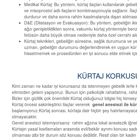
Medikal Kürtaj: Bu yöntem, kürtaj ilaçları kullanılarak gebeliğ
ve misoprostol adlı ilaçların kombinasyonuyla sağlanır. İla
durdurur ve daha sonra rahim kasılmalarıyla dışarı atılması
D&E (Dilatasyon ve Evakuasyon): Bu yöntem, gebeliğin ikinc
ağzı genişletildikten sonra, vakumlu kürtaj yöntemiyle benz
fetüsün daha büyük olması nedeniyle daha özel cerrahi alet
Kürtaj teknikleri, gebeliğin süresine, sağlık durumuna ve ye
uzman, gebeliğin durumunu değerlendirerek en uygun kürtaj 
hissetmemek ve prosedürden en iyi sonucu elde etmek için 
KÜRTAJ KORKUS
Kimi zaman ne kadar iyi korunsanız da istenmeyen gebelik lerle k
elimizden geleni yapıyoruz. Bunun için psikolojik rahatlatma, rahat
Bizler için gizlilik çok önemlidir.Kürtaj olduğunuz bilgisi hiç kimse
Kürtaj öncesi sakinleştirici ilaçlar vererek
genel anestezi ile kür
başlamıyoruz.Kürtaj sonrası, kürtaja dair hiçbir şey hatırlamayac
olmayacaktır.
Genel anestezi istemiyorsanız rahim ağzına lokal anestezik iğneler
Kürtajın yasal kısıtlamaları arasında evli/bekâr ayrımı konusu sadec
olmaması gibi bir durum söz konusu değildir. Reşit olan bir kadın yas