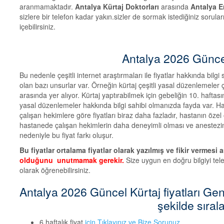
aranmamaktadır.
Antalya Kürtaj Doktorları
arasında
Antalya
E
sizlere bir telefon kadar yakın.sizler de sormak istediğiniz soruları
içebilirsiniz.
Antalya 2026 Güncel 
Bu nedenle çeşitli internet araştırmaları ile fiyatlar hakkında bilg
olan bazı unsurlar var. Örneğin kürtaj çeşitli yasal düzenlemeler
arasında yer alıyor. Kürtaj yaptırabilmek için gebeliğin 10. haft
yasal düzenlemeler hakkında bilgi sahibi olmanızda fayda var. 
çalışan hekimlere göre fiyatları biraz daha fazladır, hastanın öze
hastanede çalışan hekimlerin daha deneyimli olması ve anestezini
nedeniyle bu fiyat farkı oluşur.
Bu fiyatlar ortalama fiyatlar olarak yazılmış ve fikir vermesi a
olduğunu unutmamak gerekir.
Size uygun en doğru bilgiyi t
olarak öğrenebilirsiniz.
Antalya 2026 Güncel Kürtaj fiyatları Gene
şekilde sırala
6 haftalık fiyat
için Tıklayınız ve Bize Sorunuz