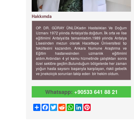
Hakkımda
OP. DR. GÜRAY ÜNLÜKadın Hastalıkları Ve Doğum
Uzmanı 1972 yılında Antalya'da doğdum. İlk orta ve lise
eğitimimi Antalya'da tamamladım.1989 yılında Antalya
Lisesinden mezun olarak Hacettepe Üniversitesi tıp
fakültesini kazandım. Ankara Numune Araştırma ve
Eğitim hastanesinden uzmanlık eğitimimi
aldım.Ardından 4 yıl kamu hizmetinde çalıştıktan sonra
özel sektöre geçtim.Bulunduğum bölgelerde her zaman
yoğun hasta sayısını başarıyla karşılayan, riskli gebelik
ve jınekolojık sorunları takip eden bir hekim oldum.
Whatsapp:
+90533 641 88 21
Share
Facebook
Twitter
Reddit
WhatsApp
LinkedIn
Pinterest