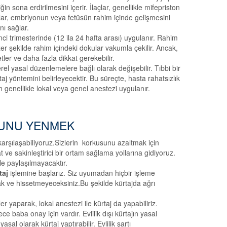
in sona erdirilmesini içerir. İlaçlar, genellikle mifepriston
çlar, embriyonun veya fetüsün rahim içinde gelişmesini
nı sağlar.
i trimesterinde (12 ila 24 hafta arası) uygulanır. Rahim
er şekilde rahim içindeki dokular vakumla çekilir. Ancak,
ler ve daha fazla dikkat gerekebilir.
rel yasal düzenlemelere bağlı olarak değişebilir. Tıbbi bir
yöntemini belirleyecektir. Bu süreçte, hasta rahatsızlık
genellikle lokal veya genel anestezi uygulanır.
UNU YENMEK
arşılaşabiliyoruz.Sizlerin korkusunu azaltmak için
 ve sakinleştirici bir ortam sağlama yollarına gidiyoruz.
yle paylaşılmayacaktır.
taj
işlemine başlarız. Siz uyumadan hiçbir işleme
ak ve hissetmeyeceksiniz.Bu şekilde kürtajda ağrı
 yaparak, lokal anestezi ile kürtaj da yapabiliriz.
e baba onay için vardır. Evlilik dışı kürtajın yasal
al olarak kürtaj yaptırabilir. Evlilik şartı