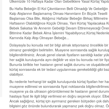
Ülkemizde 10 Haftaya Kadar Olan Gebeliklere Yasal Kürtaj Yapıla
Bu Hafta Bebeğin El Kol Çıkıntılarının Belli Olmadığı Ve Gebeliği
Kalp Atışlarının Başlamamış Olması Hanımların En Büyük Teselli 
Başlaması Olsa Bile, Aldığımız Haftalar Bebeğin Birkaç Milimetre
Haftasının Olabildiğince Küçük Olması, Yani Kürtaj Yapılacak
Bebek Sakatsa Ve Annenin Gebeliği Devam Ettiremeyeceği Öneml
Bitimine Kadar Bebek Alma İşlemini Yapabiliyoruz.Kürtaj Nedenler
Karnında Kalp Atışı Olmayan Bebeğe...
Dolayısıyla bu konuda net bir bilgi almak istiyorsanız öncelikle
olmanız gerektiğini belirtelim. Muayene sonrasında sağlık kuruluşu
bilgilendirilirsiniz. Ancak genel olarak fiyatların sanıldığı kadar y
her sağlık kuruluşunda aynı değildir ve size bu konuda net bir fiya
Bununla birlikte her hastanın genel sağlık durumu ve oluşabilecek
kürtaj sonrasında ek bir tedavi uygulanması gerekebildiği gibi baz
olabiliyor.
Bu nedenle herhangi bir sağlık kuruluşunda kürtaj fiyatları her ha
muayene edilmesi ve sonrasında fiyat noktasında bilgilendirilme
muayene ya da ultrason görüntülemesi ile hastanın genel durumu
hastaya fiyat ile ilgili bilgi verilmesi en doğru seçenek oluyor. Elbe
Ancak sağlığınız, kürtaj için ayırmanız gereken bütçeden çok daha 
bilgisini göz önünde bulundurarak yapmanız pek doğru olmaz. Önce