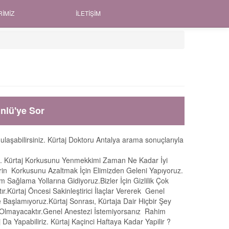
RIMIZ
İLETIŞIM
nlü'ye Sor
 ulaşabilirsiniz. Kürtaj Doktoru Antalya arama sonuçlarıyla
siniz. Kürtaj Korkusunu Yenmekkimi Zaman Ne Kadar İyi
erin Korkusunu Azaltmak İçin Elimizden Geleni Yapıyoruz.
m Sağlama Yollarına Gidiyoruz.Bizler İçin Gizlilik Çok
r.Kürtaj Öncesi Sakinleştirici İlaçlar Vererek Genel
e Başlamıyoruz.Kürtaj Sonrası, Kürtaja Dair Hiçbir Şey
 Olmayacaktır.Genel Anestezi İstemiyorsanız Rahim
Da Yapabiliriz. Kürtaj Kaçinci Haftaya Kadar Yapilir ?