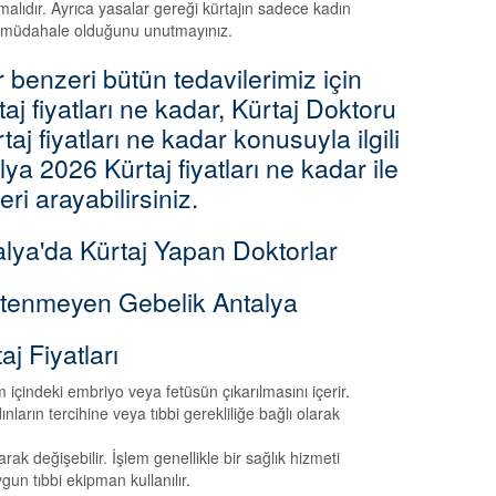
malıdır. Ayrıca yasalar gereği kürtajın sadece kadın
hi müdahale olduğunu unutmayınız.
r benzeri bütün tedavilerimiz için
taj fiyatları ne kadar, Kürtaj Doktoru
j fiyatları ne kadar konusuyla ilgili
lya 2026 Kürtaj fiyatları ne kadar ile
eri arayabilirsiniz.
alya'da Kürtaj Yapan Doktorlar
stenmeyen Gebelik Antalya
aj Fiyatları
m içindeki embriyo veya fetüsün çıkarılmasını içerir.
ların tercihine veya tıbbi gerekliliğe bağlı olarak
ak değişebilir. İşlem genellikle bir sağlık hizmeti
ygun tıbbi ekipman kullanılır.