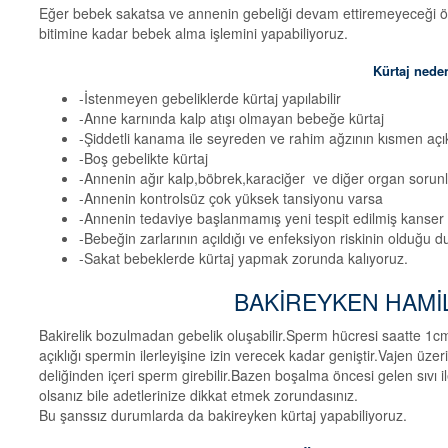
Eğer bebek sakatsa ve annenin gebeliği devam ettiremeyeceği öne
bitimine kadar bebek alma işlemini yapabiliyoruz.
Kürtaj nede
-İstenmeyen gebeliklerde kürtaj yapılabilir
-Anne karnında kalp atışı olmayan bebeğe kürtaj
-Şiddetli kanama ile seyreden ve rahim ağzının kısmen açı
-Boş gebelikte kürtaj
-Annenin ağır kalp,böbrek,karaciğer ve diğer organ sorun
-Annenin kontrolsüz çok yüksek tansiyonu varsa
-Annenin tedaviye başlanmamış yeni tespit edilmiş kanser 
-Bebeğin zarlarının açıldığı ve enfeksiyon riskinin olduğu 
-Sakat bebeklerde kürtaj yapmak zorunda kalıyoruz.
BAKİREYKEN HAMİL
Bakirelik bozulmadan gebelik oluşabilir.Sperm hücresi saatte 1cm 
açıklığı spermin ilerleyişine izin verecek kadar geniştir.Vajen üze
deliğinden içeri sperm girebilir.Bazen boşalma öncesi gelen sıvı ile
olsanız bile adetlerinize dikkat etmek zorundasınız.
Bu şanssız durumlarda da bakireyken kürtaj yapabiliyoruz.