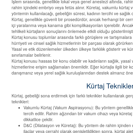
İşlem sırasında, genellikle lokal veya genel anestezi altında, rah
rahim içindeki embriyo veya fetüs alınır. Küretaj, vakumlu kürtaj ve k
yöntemin kullanılacağı, gebeliğin süresi, kadının tercihi ve sağlık 
Kürtaj, genellikle güvenli bir prosedürdür, ancak herhangi bir cerr
içi yaralanma veya kanama gibi komplikasyonları içerebilir. Ancak
tehlikeli kürtajların sonuçlarını önlemede etkili olduğu gösterilmişti
Kürtaj konusu toplumlar arasında farklı görüşlere ve tartışmalara yo
hürriyeti ve cinsel sağlık hizmetlerinin bir parçası olarak görürken, 
Yasal ve etik düzenlemeler ülkeden ülkeye farklılık gösterir ve kür
sınırlamalar belirlenir.
Kürtaj konusu hassas bir konu olabilir ve kadınların sağlık, yasal
hizmetlerine erişim sağlamaları önemlidir. Eğer kürtajla ilgili bir
danışmanız veya yerel sağlık kuruluşlarından destek almanız önem
Kürtaj Teknikle
Kürtaj, gebeliği sona erdirmek için farklı teknikler kullanılarak gerçe
teknikleri:
Vakumlu Kürtaj (Vakum Aspirasyonu): Bu yöntem genellikle 
tercih edilir. Rahim ağzından bir vakum cihazı veya küretaj 
dikkatlice çekilir.
D&C (Dilatasyon ve Küretaj): Bu yöntem de rahim içinden dok
ilaçlar veya cerrahi olarak genişletildikten sonra, kürtaj alet