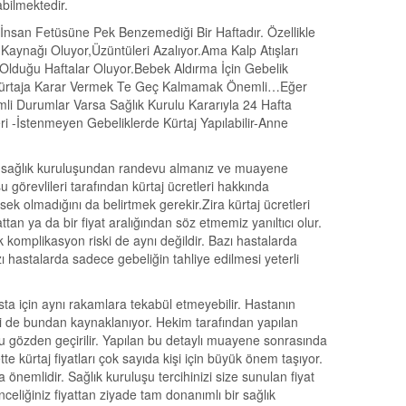
bilmektedir.
n İnsan Fetüsüne Pek Benzemediği Bir Haftadır. Özellikle
Kaynağı Oluyor,Üzüntüleri Azalıyor.Ama Kalp Atışları
 Olduğu Haftalar Oluyor.Bebek Aldırma İçin Gebelik
sa Kürtaja Karar Vermek Te Geç Kalmamak Önemli…Eğer
i Durumlar Varsa Sağlık Kurulu Kararıyla 24 Hafta
i -İstenmeyen Gebeliklerde Kürtaj Yapılabilir-Anne
 bir sağlık kuruluşundan randevu almanız ve muayene
 görevlileri tarafından kürtaj ücretleri hakkında
üksek olmadığını da belirtmek gerekir.Zira kürtaj ücretleri
ttan ya da bir fiyat aralığından söz etmemiz yanıltıcı olur.
 komplikasyon riski de aynı değildir. Bazı hastalarda
ı hastalarda sadece gebeliğin tahliye edilmesi yeterli
sta için aynı rakamlara tekabül etmeyebilir. Hastanın
si de bundan kaynaklanıyor. Hekim tarafından yapılan
 gözden geçirilir. Yapılan bu detaylı muayene sonrasında
tte kürtaj fiyatları çok sayıda kişi için büyük önem taşıyor.
önemlidir. Sağlık kuruluşu tercihinizi size sunulan fiyat
liğiniz fiyattan ziyade tam donanımlı bir sağlık