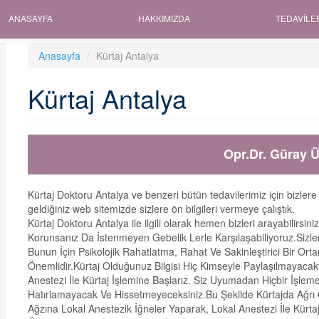
ANASAYFA
HAKKIMIZDA
TEDAVILE
Anasayfa
Kürtaj Antalya
Kürtaj Antalya
Opr.Dr. Güray Ü
Kürtaj Doktoru Antalya ve benzeri bütün tedavilerimiz için bizlere
geldiğiniz web sitemizde sizlere ön bilgileri vermeye çalıştık.
Kürtaj Doktoru Antalya ile ilgili olarak hemen bizleri arayabilir
Korunsanız Da İstenmeyen Gebelik Lerle Karşılaşabiliyoruz.Sizl
Bunun İçin Psikolojik Rahatlatma, Rahat Ve Sakinleştirici Bir Orta
Önemlidir.Kürtaj Olduğunuz Bilgisi Hiç Kimseyle Paylaşılmayacaktı
Anestezi İle Kürtaj İşlemine Başlarız. Siz Uyumadan Hiçbir İşlem
Hatırlamayacak Ve Hissetmeyeceksiniz.Bu Şekilde Kürtajda Ağrı
Ağzına Lokal Anestezik İğneler Yaparak, Lokal Anestezi İle Kürtaj 