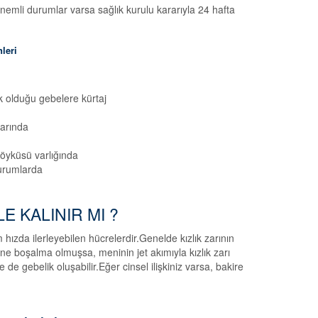
mli durumlar varsa sağlık kurulu kararıyla 24 hafta
nleri
k olduğu gebelere kürtaj
larında
öyküsü varlığında
durumlarda
E KALINIR MI ?
hızda ilerleyebilen hücrelerdir.Genelde kızlık zarının
rine boşalma olmuşsa, meninin jet akımıyla kızlık zarı
 de gebelik oluşabilir.Eğer cinsel ilişkiniz varsa, bakire