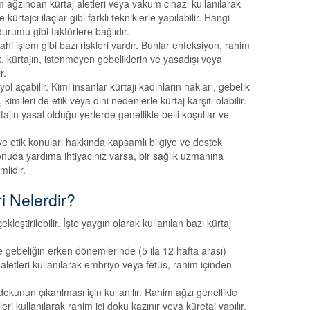
im ağzından kürtaj aletleri veya vakum cihazı kullanılarak
ürtajcı ilaçlar gibi farklı tekniklerle yapılabilir. Hangi
durumu gibi faktörlere bağlıdır.
ahi işlem gibi bazı riskleri vardır. Bunlar enfeksiyon, rahim
, kürtajın, istenmeyen gebeliklerin ve yasadışı veya
r.
l açabilir. Kimi insanlar kürtajı kadınların hakları, gebelik
kimileri de etik veya dini nedenlerle kürtaj karşıtı olabilir.
tajın yasal olduğu yerlerde genellikle belli koşullar ve
 ve etik konuları hakkında kapsamlı bilgiye ve destek
 konuda yardıma ihtiyacınız varsa, bir sağlık uzmanına
lidir.
ri Nelerdir?
kleştirilebilir. İşte yaygın olarak kullanılan bazı kürtaj
gebeliğin erken dönemlerinde (5 ila 12 hafta arası)
aletleri kullanılarak embriyo veya fetüs, rahim içinden
unun çıkarılması için kullanılır. Rahim ağzı genellikle
leri kullanılarak rahim içi doku kazınır veya küretaj yapılır.