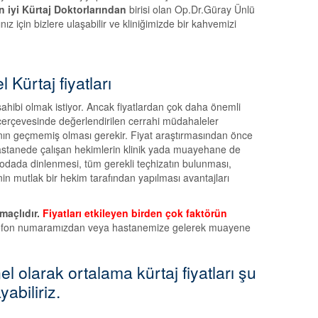
n iyi Kürtaj Doktorlarından
birisi olan Op.Dr.Güray Ünlü
nız için bizlere ulaşabilir ve kliniğimizde bir kahvemizi
Kürtaj fiyatları
i sahibi olmak istiyor. Ancak fiyatlardan çok daha önemli
 çerçevesinde değerlendirilen cerrahi müdahaleler
asının geçmemiş olması gerekir. Fiyat araştırmasından önce
Hastanede çalışan hekimlerin klinik yada muayehane de
l odada dinlenmesi, tüm gerekli teçhizatın bulunması,
n mutlak bir hekim tarafından yapılması avantajları
maçlıdır.
Fiyatları etkileyen birden çok faktörün
elefon numaramızdan veya hastanemize gelerek muayene
l olarak ortalama kürtaj fiyatları şu
yabiliriz.