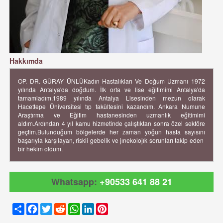
Hakkımda
OP. DR. GÜRAY ÜNLÜKadın Hastalıkları Ve Doğum Uzmanı 1972
yılında Antalya'da doğdum. İlk orta ve lise eğitimimi Antalya'da
tamamladım.1989 yılında Antalya Lisesinden mezun olarak
Hacettepe Üniversitesi tıp fakültesini kazandım. Ankara Numune
Araştırma ve Eğitim hastanesinden uzmanlık eğitimimi
aldım.Ardından 4 yıl kamu hizmetinde çalıştıktan sonra özel sektöre
geçtim.Bulunduğum bölgelerde her zaman yoğun hasta sayısını
başarıyla karşılayan, riskli gebelik ve jınekolojık sorunları takip eden
bir hekim oldum.
Whatsapp:
+90533 641 88 21
Share
Facebook
Twitter
Reddit
WhatsApp
LinkedIn
Pinterest