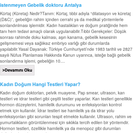
istenmeyen Gebelik doktoru Antalya
Kürtaj (Küretaj) Nedir?Tanım: Kürtaj, tıbbi adıyla “dilatasyon ve küretaj
(D&C)”, gebeliğin rahim içinden cerrahi ya da medikal yöntemlerle
sonlandırılması işlemidir. Kadın hastalıkları ve doğum pratiğinde hem
tanı hem tedavi amaçlı olarak uygulanabilir.Tıbbi Gerekçeler: Düşük
sonrası rahimde doku kalması, aşırı kanama, gebelik kesesinin
gelişmemesi veya sağlıksız embriyo varlığı gibi durumlarda
yapılabilir.Yasal Dayanak: Türkiye Cumhuriyeti’nde 1983 tarihli ve 2827
sayılı Nüfus Planlaması Hakkında Kanun uyarınca, isteğe bağlı gebelik
sonlandırma işlemi, gebeliğin 10....
Kadın Doğum Hangi Testleri Yapar?
Kadın doğum doktorları, pelvik muayene, Pap smear, ultrason, kan
testleri ve idrar testleri gibi çeşitli testler yaparlar. Kan testleri genellikle
hormon düzeylerini, hamilelik durumunu ve enfeksiyonları kontrol
etmek için kullanılır. İdrar testleri ise hamilelik ya da idrar yolu
enfeksiyonları gibi sorunları tespit etmekte kullanılır. Ultrason, rahim ve
yumurtalıkların görüntülenmesi için sıklıkla tercih edilen bir yöntemdir.
Hormon testleri, özellikle hamilelik ya da menopoz gibi durumları