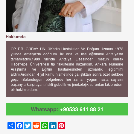
Hakkımda
OP. DR. GÜRAY ÜNLÜKadın Hastalıkları Ve Doğum Uzmanı 1972
yılında Antalya'da doğdum. İlk orta ve lise eğitimimi Antalya'da
tamamladım.1989 yılında Antalya Lisesinden mezun olarak
Hacettepe Üniversitesi tıp fakültesini kazandım. Ankara Numune
Araştırma ve Eğitim hastanesinden uzmanlık eğitimimi
aldım.Ardından 4 yıl kamu hizmetinde çalıştıktan sonra özel sektöre
geçtim.Bulunduğum bölgelerde her zaman yoğun hasta sayısını
başarıyla karşılayan, riskli gebelik ve jınekolojık sorunları takip eden
bir hekim oldum.
Whatsapp:
+90533 641 88 21
Share
Facebook
Twitter
Reddit
WhatsApp
LinkedIn
Pinterest