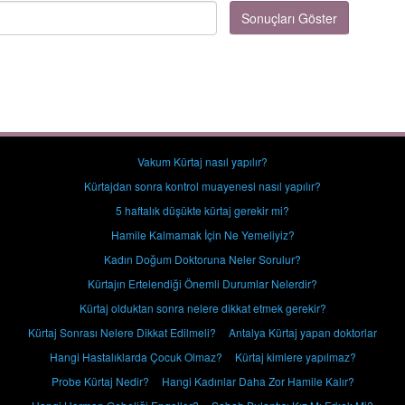
Sonuçları Göster
Vakum Kürtaj nasıl yapılır?
Kürtajdan sonra kontrol muayenesi nasıl yapılır?
5 haftalık düşükte kürtaj gerekir mi?
Hamile Kalmamak İçin Ne Yemeliyiz?
Kadın Doğum Doktoruna Neler Sorulur?
Kürtajın Ertelendiği Önemli Durumlar Nelerdir?
Kürtaj olduktan sonra nelere dikkat etmek gerekir?
Kürtaj Sonrası Nelere Dikkat Edilmeli?
Antalya Kürtaj yapan doktorlar
Hangi Hastalıklarda Çocuk Olmaz?
Kürtaj kimlere yapılmaz?
Probe Kürtaj Nedir?
Hangi Kadınlar Daha Zor Hamile Kalır?