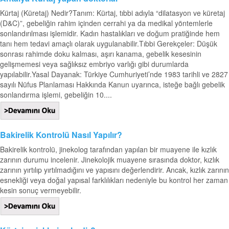
Kürtaj (Küretaj) Nedir?Tanım: Kürtaj, tıbbi adıyla “dilatasyon ve küretaj
(D&C)”, gebeliğin rahim içinden cerrahi ya da medikal yöntemlerle
sonlandırılması işlemidir. Kadın hastalıkları ve doğum pratiğinde hem
tanı hem tedavi amaçlı olarak uygulanabilir.Tıbbi Gerekçeler: Düşük
sonrası rahimde doku kalması, aşırı kanama, gebelik kesesinin
gelişmemesi veya sağlıksız embriyo varlığı gibi durumlarda
yapılabilir.Yasal Dayanak: Türkiye Cumhuriyeti’nde 1983 tarihli ve 2827
sayılı Nüfus Planlaması Hakkında Kanun uyarınca, isteğe bağlı gebelik
sonlandırma işlemi, gebeliğin 10....
Bakirelik Kontrolü Nasıl Yapılır?
Bakirelik kontrolü, jinekolog tarafından yapılan bir muayene ile kızlık
zarının durumu incelenir. Jinekolojik muayene sırasında doktor, kızlık
zarının yırtılıp yırtılmadığını ve yapısını değerlendirir. Ancak, kızlık zarının
esnekliği veya doğal yapısal farklılıkları nedeniyle bu kontrol her zaman
kesin sonuç vermeyebilir.