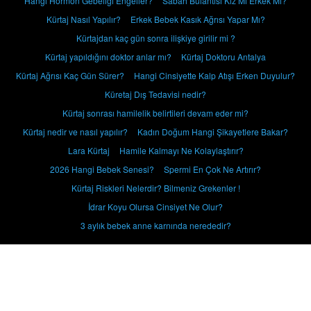
Hangi Hormon Gebeliği Engeller?
Sabah Bulantısı Kız Mı Erkek Mi?
Kürtaj Nasıl Yapılır?
Erkek Bebek Kasık Ağrısı Yapar Mı?
Kürtajdan kaç gün sonra ilişkiye girilir mi ?
Kürtaj yapıldığını doktor anlar mı?
Kürtaj Doktoru Antalya
Kürtaj Ağrısı Kaç Gün Sürer?
Hangi Cinsiyette Kalp Atışı Erken Duyulur?
Küretaj Dış Tedavisi nedir?
Kürtaj sonrası hamilelik belirtileri devam eder mi?
Kürtaj nedir ve nasıl yapılır?
Kadın Doğum Hangi Şikayetlere Bakar?
Lara Kürtaj
Hamile Kalmayı Ne Kolaylaştırır?
2026 Hangi Bebek Senesi?
Spermi En Çok Ne Artırır?
Kürtaj Riskleri Nelerdir? Bilmeniz Grekenler !
İdrar Koyu Olursa Cinsiyet Ne Olur?
3 aylık bebek anne karnında nerededir?